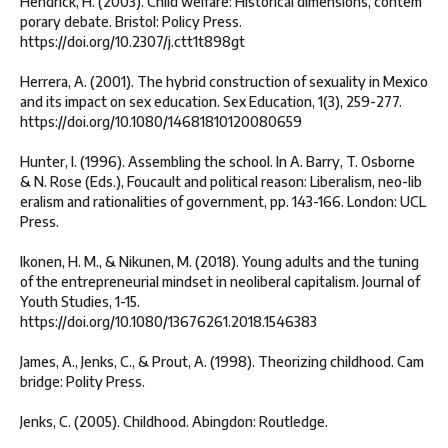
Hendrick, H. (2003). Child welfare: Historical dimensions, contem
porary debate. Bristol: Policy Press.
https://doi.org/10.2307/j.ctt1t898gt
Herrera, A. (2001). The hybrid construction of sexuality in Mexico
and its impact on sex education. Sex Education, 1(3), 259-277.
https://doi.org/10.1080/14681810120080659
Hunter, I. (1996). Assembling the school. In A. Barry, T. Osborne
& N. Rose (Eds.), Foucault and political reason: Liberalism, neo-lib
eralism and rationalities of government, pp. 143-166. London: UCL
Press.
Ikonen, H. M., & Nikunen, M. (2018). Young adults and the tuning
of the entrepreneurial mindset in neoliberal capitalism. Journal of
Youth Studies, 1-15.
https://doi.org/10.1080/13676261.2018.1546383
James, A., Jenks, C., & Prout, A. (1998). Theorizing childhood. Cam
bridge: Polity Press.
Jenks, C. (2005). Childhood. Abingdon: Routledge.