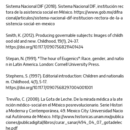
Sistema Nacional DIF (2018). Sistema Nacional DIF, institución rec
tora de la asistencia social en México. https://www.gob.mx/difna
cional/articulos/sistema-nacional-dif-institucion-rectora-de-la-a
sistencia-social-en-mexico
Smith, K. (2012). Producing governable subjects: Images of childh
ood old and new. Childhood, 19(1), 24-37.
https://doi.org/10.1177/0907568211401434
Stepan, N. (1991). "The hour of Eugenics": Race, gender, and natio
n in Latin America. London: Cornell University Press.
Stephens, S. (1997). Editorial introduction: Children and nationalis
m. Childhood, 4(1), 5-17.
https://doi.org/10.1177/0907568297004001001
Treviño, C. (2008). La Gota de Leche. De la mirada médica a la ate
nción médico-social en el México posrevolucionario. Serie Histori
a Moderna y Contemporánea, 49. Mexico City: Universidad Nacio
nal Autónoma de México. http://www.historicas.unam.mx/publica
ciones/publicadigital/libros/curar_sanar/494_04_07_gotadelec
he.pdf