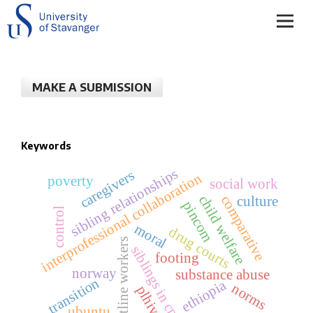
MAKE A SUBMISSION
Keywords
sibling relationships
caregivers
interprofessional collaboration
poverty
social work
child welfare
comparative
culture
pincom
control
moral
drug courts
frontline workers
siblings in cps
footing
norway
substance abuse
transition
ethiopia
norms
plhiv
ubuntu