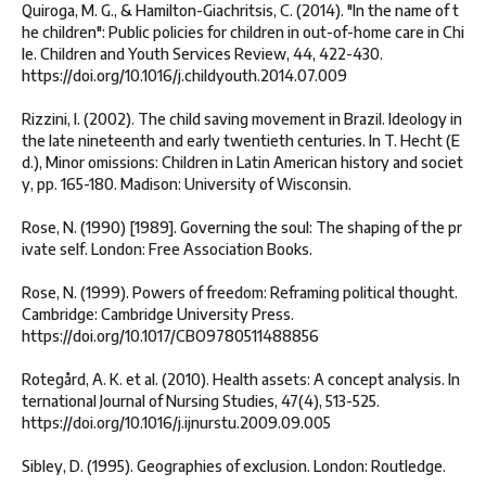
Quiroga, M. G., & Hamilton-Giachritsis, C. (2014). "In the name of t
he children": Public policies for children in out-of-home care in Chi
le. Children and Youth Services Review, 44, 422-430.
https://doi.org/10.1016/j.childyouth.2014.07.009
Rizzini, I. (2002). The child saving movement in Brazil. Ideology in
the late nineteenth and early twentieth centuries. In T. Hecht (E
d.), Minor omissions: Children in Latin American history and societ
y, pp. 165-180. Madison: University of Wisconsin.
Rose, N. (1990) [1989]. Governing the soul: The shaping of the pr
ivate self. London: Free Association Books.
Rose, N. (1999). Powers of freedom: Reframing political thought.
Cambridge: Cambridge University Press.
https://doi.org/10.1017/CBO9780511488856
Rotegård, A. K. et al. (2010). Health assets: A concept analysis. In
ternational Journal of Nursing Studies, 47(4), 513-525.
https://doi.org/10.1016/j.ijnurstu.2009.09.005
Sibley, D. (1995). Geographies of exclusion. London: Routledge.