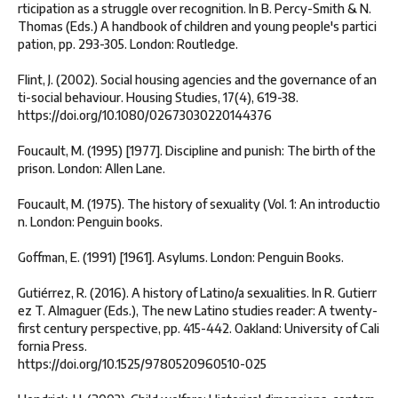
rticipation as a struggle over recognition. In B. Percy-Smith & N.
Thomas (Eds.) A handbook of children and young people's partici
pation, pp. 293-305. London: Routledge.
Flint, J. (2002). Social housing agencies and the governance of an
ti-social behaviour. Housing Studies, 17(4), 619-38.
https://doi.org/10.1080/02673030220144376
Foucault, M. (1995) [1977]. Discipline and punish: The birth of the
prison. London: Allen Lane.
Foucault, M. (1975). The history of sexuality (Vol. 1: An introductio
n. London: Penguin books.
Goffman, E. (1991) [1961]. Asylums. London: Penguin Books.
Gutiérrez, R. (2016). A history of Latino/a sexualities. In R. Gutierr
ez T. Almaguer (Eds.), The new Latino studies reader: A twenty-
first century perspective, pp. 415-442. Oakland: University of Cali
fornia Press.
https://doi.org/10.1525/9780520960510-025