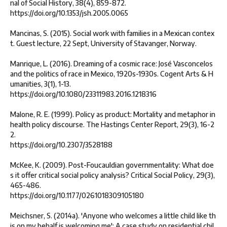
nal of Social History, 38(4), 859-872.
https://doi.org/10.1353/jsh.2005.0065
Mancinas, S. (2015). Social work with families in a Mexican contex
t. Guest lecture, 22 Sept, University of Stavanger, Norway.
Manrique, L. (2016). Dreaming of a cosmic race: José Vasconcelos
and the politics of race in Mexico, 1920s-1930s. Cogent Arts & H
umanities, 3(1), 1-13.
https://doi.org/10.1080/23311983.2016.1218316
Malone, R. E. (1999). Policy as product: Mortality and metaphor in
health policy discourse. The Hastings Center Report, 29(3), 16-2
2.
https://doi.org/10.2307/3528188
McKee, K. (2009). Post-Foucauldian governmentality: What doe
s it offer critical social policy analysis? Critical Social Policy, 29(3),
465-486.
https://doi.org/10.1177/0261018309105180
Meichsner, S. (2014a). 'Anyone who welcomes a little child like th
is on my behalf is welcoming me': A case study on residential chil