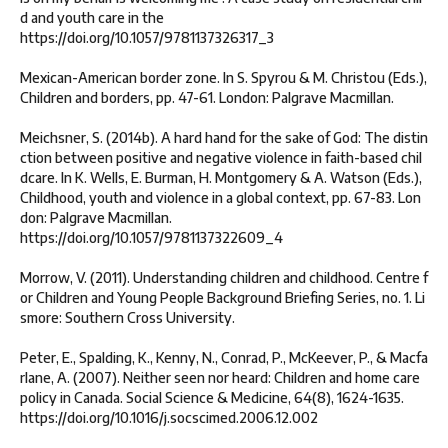
d and youth care in the
https://doi.org/10.1057/9781137326317_3
Mexican-American border zone. In S. Spyrou & M. Christou (Eds.),
Children and borders, pp. 47-61. London: Palgrave Macmillan.
Meichsner, S. (2014b). A hard hand for the sake of God: The distin
ction between positive and negative violence in faith-based chil
dcare. In K. Wells, E. Burman, H. Montgomery & A. Watson (Eds.),
Childhood, youth and violence in a global context, pp. 67-83. Lon
don: Palgrave Macmillan.
https://doi.org/10.1057/9781137322609_4
Morrow, V. (2011). Understanding children and childhood. Centre f
or Children and Young People Background Briefing Series, no. 1. Li
smore: Southern Cross University.
Peter, E., Spalding, K., Kenny, N., Conrad, P., McKeever, P., & Macfa
rlane, A. (2007). Neither seen nor heard: Children and home care
policy in Canada. Social Science & Medicine, 64(8), 1624-1635.
https://doi.org/10.1016/j.socscimed.2006.12.002