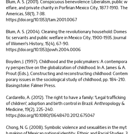
Blum, A. S. (2001). Conspicuous benevolence: Liberalism, public w
elfare, and private charity in Porfirian Mexico City, 1877-1910. The
Americas, 58(1), 7-38.
https://doi.org/10.1353/tam.2001.0067
Blum, A. S. (2004). Cleaning the revolutionary household: Domes
tic servants and public welfare in Mexico City, 1900-1935. Journal
of Women's History, 15(4), 67-90.
https://doi.org/10.1353/jowh.2004.0006
Boyden, J. (1997). Childhood and the policymakers: A contempora
ry perspective on the globalization of childhood. In A. James & A.
Prout (Eds.), Constructing and reconstructing childhood: Contem
porary issues in the sociological study of childhood, pp. 184-210.
Basingstoke: Falmer Press.
Cardarello, A. (2012). The right to have a family: 'Legal trafficking
of children', adoption and birth control in Brazil. Anthropology &
Medicine, 19(2), 225-240.
https://doi.org/10.1080/13648470.2012.675047
Chong, N. G. (2008). Symbolic violence and sexualities in the myt
h making of Mexican national identity. Ethnic and Racial Studies, 3