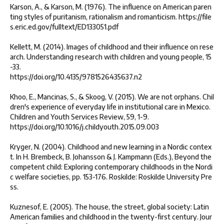
Karson, A., & Karson, M. (1976). The influence on American paren
ting styles of puritanism, rationalism and romanticism. https://file
s.eric.ed.gov/fulltext/ED133051.pdf
Kellett, M. (2014). Images of childhood and their influence on rese
arch. Understanding research with children and young people, 15
-33.
https://doi.org/10.4135/9781526435637.n2
Khoo, E., Mancinas, S., & Skoog, V. (2015). We are not orphans. Chil
dren's experience of everyday life in institutional care in Mexico.
Children and Youth Services Review, 59, 1-9.
https://doi.org/10.1016/j.childyouth.2015.09.003
Kryger, N. (2004). Childhood and new learning in a Nordic contex
t. In H. Brembeck, B. Johansson & J. Kampmann (Eds.), Beyond the
competent child: Exploring contemporary childhoods in the Nordi
c welfare societies, pp. 153-176. Roskilde: Roskilde University Pre
ss.
Kuznesof, E. (2005). The house, the street, global society: Latin
American families and childhood in the twenty-first century. Jour