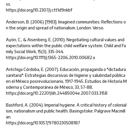
ss.
https://doi.org/10.2307/j.ctt1d9nkbf
Anderson, B. (2006) [1983]. Imagined communities: Reflections o
n the origin and spread of nationalism. London: Verso.
Ayón, C., & Aisenberg, E. (2010). Negotiating cultural values and
expectations within the public child welfare system. Child and Fa
mily Social Work, 15(3), 335-344.
https://doi.org/10.1111/j.1365-2206.2010.00682.x
Aréchiga Córdoba, E. (2007). Educación, propaganda o "dictadura
sanitaria": Estrategias discursivas de higiene y salubridad pública
en el México posrevolucionario, 1917-1945. Estudios de Historia M
oderna y Contemporánea de México, 33, 57-88.
https://doi.org/10.22201/iih.24485004e.2007.033.3158
Bashford, A. (2004). Imperial hygiene. A critical history of colonial
ism, nationalism und public health. Basingstoke: Palgrave Macmill
an.
https://doi.org/10.1057/9780230508187